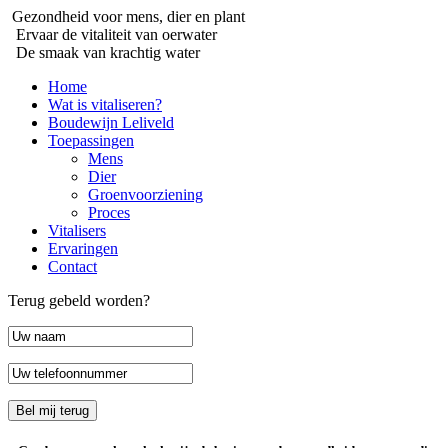
Gezondheid voor mens, dier en plant
Ervaar de vitaliteit van oerwater
De smaak van krachtig water
Home
Wat is vitaliseren?
Boudewijn Leliveld
Toepassingen
Mens
Dier
Groenvoorziening
Proces
Vitalisers
Ervaringen
Contact
Terug gebeld worden?