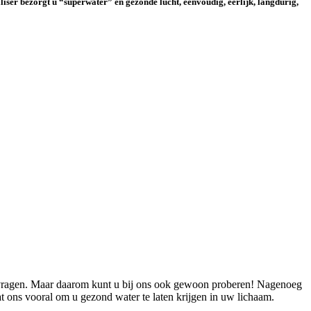
liser bezorgt u “superwater” en gezonde lucht, eenvoudig, eerlijk, langdurig,
che vragen. Maar daarom kunt u bij ons ook gewoon proberen! Nagenoeg
at ons vooral om u gezond water te laten krijgen in uw lichaam.