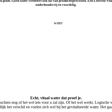
n plant. Goed water verbetert ook tal van productieprocessen. Een Leliveld Vita
onderhoudsvrij en voordelig.
Echt, vitaal water dat proef je.
isschien nog of het wel iets voor u zal zijn. Of het wel werkt. Logis
ijk het verschil en voelen zich wel bij het gevitaliseerde water. Het ga