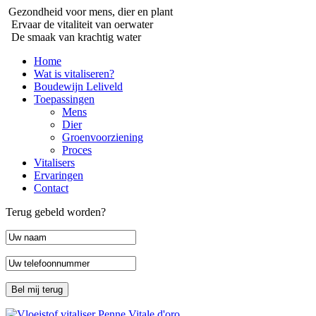
Gezondheid voor mens, dier en plant
Ervaar de vitaliteit van oerwater
De smaak van krachtig water
Home
Wat is vitaliseren?
Boudewijn Leliveld
Toepassingen
Mens
Dier
Groenvoorziening
Proces
Vitalisers
Ervaringen
Contact
Terug gebeld worden?